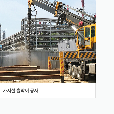
가시설 흙막이 공사