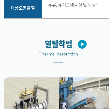
유류, 유기오염물질 및 중금속
대상오염물질
열탈착법
Thermal desorption