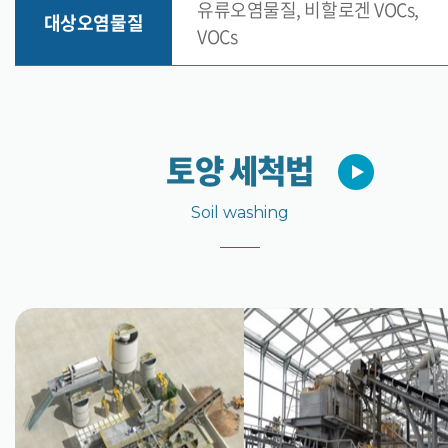
유류오염물질, 비할로겐 VOCs,
대상오염물질
VOCs
토양 세척법
Soil washing