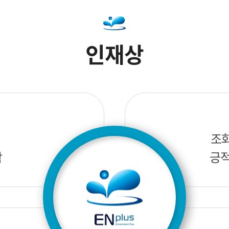
인재상
조
람
긍적